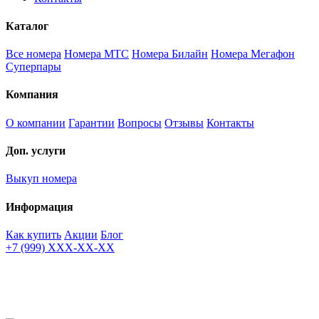
Каталог
Все номера
Номера МТС
Номера Билайн
Номера Мегафон
Суперпары
Компания
О компании
Гарантии
Вопросы
Отзывы
Контакты
Доп. услуги
Выкуп номера
Информация
Как купить
Акции
Блог
+7 (999) XXX-XX-XX