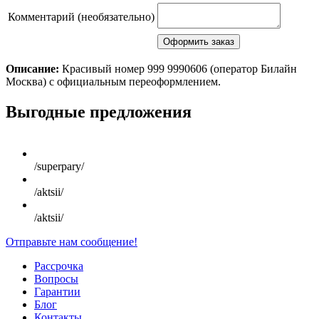
Комментарий (необязательно)
Описание:
Красивый номер 999 9990606 (оператор Билайн
Москва) с официальным переоформлением.
Scroll
Выгодные предложения
Up
/superpary/
/aktsii/
/aktsii/
Отправьте нам сообщение!
Рассрочка
Вопросы
Гарантии
Блог
Контакты