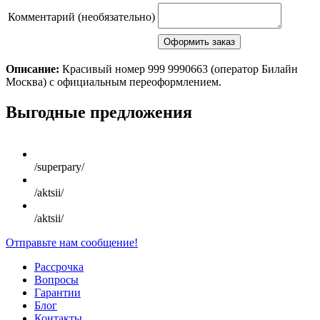
Комментарий (необязательно)
Описание:
Красивый номер 999 9990663 (оператор Билайн
Москва) с официальным переоформлением.
Scroll
Выгодные предложения
Up
/superpary/
/aktsii/
/aktsii/
Отправьте нам сообщение!
Рассрочка
Вопросы
Гарантии
Блог
Контакты