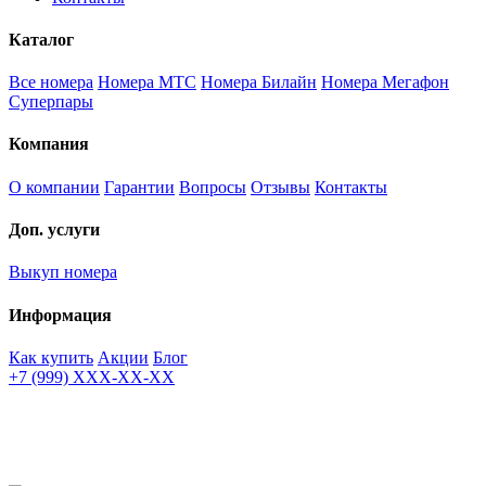
Каталог
Все номера
Номера МТС
Номера Билайн
Номера Мегафон
Суперпары
Компания
О компании
Гарантии
Вопросы
Отзывы
Контакты
Доп. услуги
Выкуп номера
Информация
Как купить
Акции
Блог
+7 (999) XXX-XX-XX