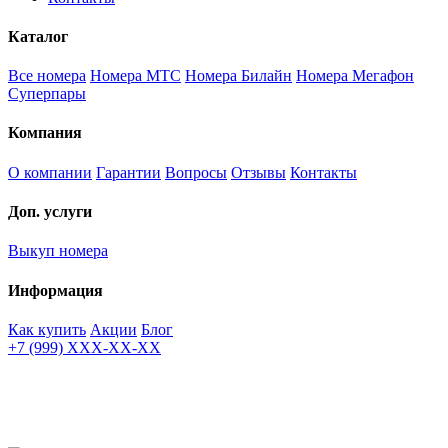
Каталог
Все номера
Номера МТС
Номера Билайн
Номера Мегафон
Суперпары
Компания
О компании
Гарантии
Вопросы
Отзывы
Контакты
Доп. услуги
Выкуп номера
Информация
Как купить
Акции
Блог
+7 (999) XXX-XX-XX