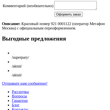
Комментарий (необязательно)
Описание:
Красивый номер 921 0001122 (оператор Мегафон
Москва) с официальным переоформлением.
Scroll
Выгодные предложения
Up
/superpary/
/aktsii/
/aktsii/
Отправьте нам сообщение!
Рассрочка
Вопросы
Гарантии
Блог
Контакты