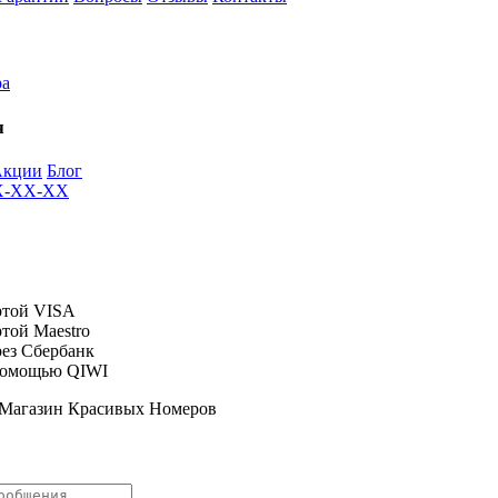
ра
я
Акции
Блог
XX-XX-XX
 Магазин Красивых Номеров