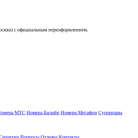
осква) с официальным переоформлением.
Номера МТС
Номера Билайн
Номера Мегафон
Суперпары
Гарантии
Вопросы
Отзывы
Контакты