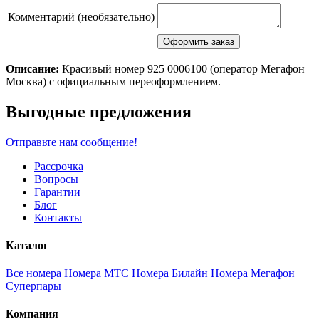
Комментарий (необязательно)
Описание:
Красивый номер 925 0006100 (оператор Мегафон
Москва) с официальным переоформлением.
Scroll
Выгодные предложения
Up
Отправьте нам сообщение!
Рассрочка
Вопросы
Гарантии
Блог
Контакты
Каталог
Все номера
Номера МТС
Номера Билайн
Номера Мегафон
Суперпары
Компания