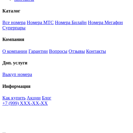
Каталог
Все номера
Номера МТС
Номера Билайн
Номера Мегафон
Суперпары
Компания
О компании
Гарантии
Вопросы
Отзывы
Контакты
Доп. услуги
Выкуп номера
Информация
Как купить
Акции
Блог
+7 (999) XXX-XX-XX