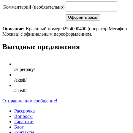
Комментарий (необязательно)
Описание:
Красивый номер 925 4000400 (оператор Мегафон
Москва) с официальным переоформлением.
Scroll
Выгодные предложения
Up
/superpary/
/aktsii/
/aktsii/
Отправьте нам сообщение!
Рассрочка
Вопросы
Гарантии
Блог
Контакты