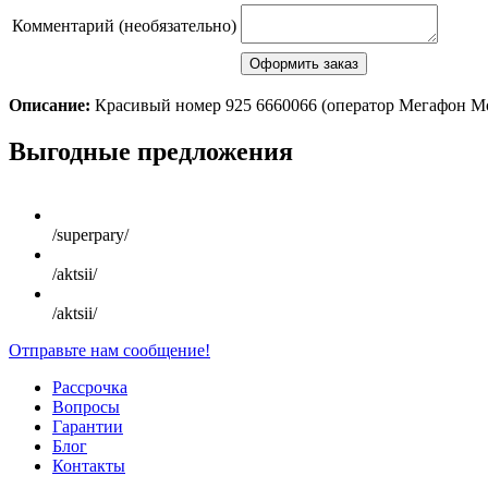
Комментарий (необязательно)
Описание:
Красивый номер 925 6660066 (оператор Мегафон М
Scroll
Выгодные предложения
Up
/superpary/
/aktsii/
/aktsii/
Отправьте нам сообщение!
Рассрочка
Вопросы
Гарантии
Блог
Контакты