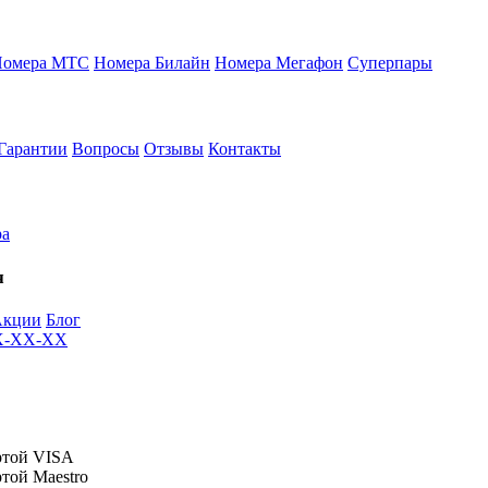
Номера МТС
Номера Билайн
Номера Мегафон
Суперпары
Гарантии
Вопросы
Отзывы
Контакты
ра
я
Акции
Блог
XX-XX-XX