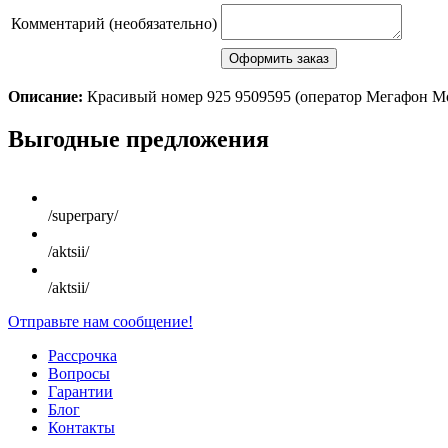
Комментарий (необязательно)
Описание:
Красивый номер 925 9509595 (оператор Мегафон М
Scroll
Выгодные предложения
Up
/superpary/
/aktsii/
/aktsii/
Отправьте нам сообщение!
Рассрочка
Вопросы
Гарантии
Блог
Контакты