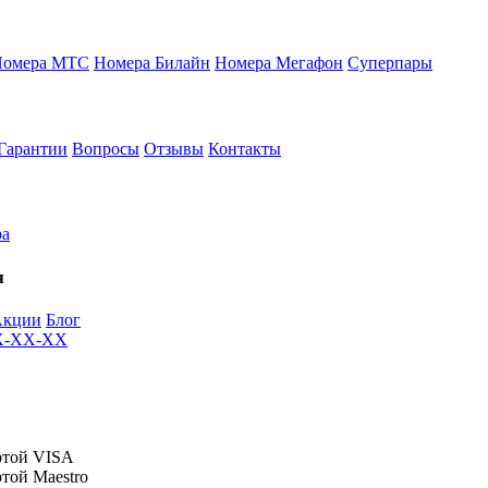
Номера МТС
Номера Билайн
Номера Мегафон
Суперпары
Гарантии
Вопросы
Отзывы
Контакты
ра
я
Акции
Блог
XX-XX-XX