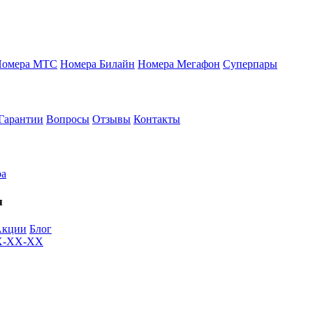
Номера МТС
Номера Билайн
Номера Мегафон
Суперпары
Гарантии
Вопросы
Отзывы
Контакты
ра
я
Акции
Блог
XX-XX-XX