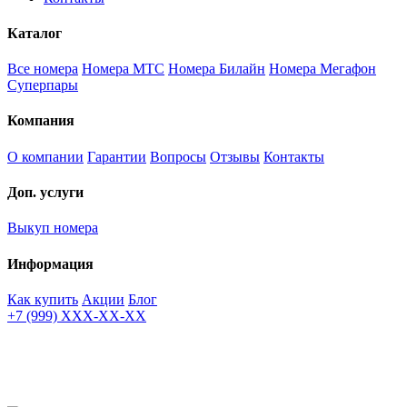
Каталог
Все номера
Номера МТС
Номера Билайн
Номера Мегафон
Суперпары
Компания
О компании
Гарантии
Вопросы
Отзывы
Контакты
Доп. услуги
Выкуп номера
Информация
Как купить
Акции
Блог
+7 (999) XXX-XX-XX