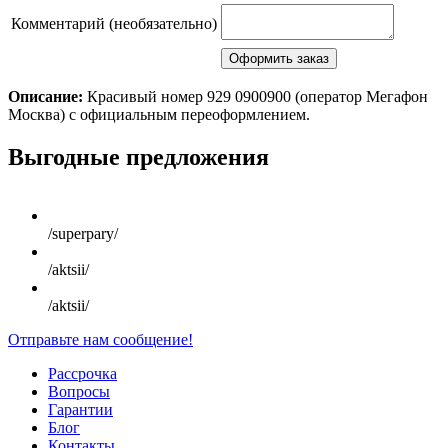
Комментарий (необязательно)
Описание:
Красивый номер 929 0900900 (оператор Мегафон
Москва) с официальным переоформлением.
Scroll
Выгодные предложения
Up
/superpary/
/aktsii/
/aktsii/
Отправьте нам сообщение!
Рассрочка
Вопросы
Гарантии
Блог
Контакты