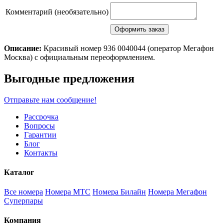
Комментарий (необязательно)
Описание:
Красивый номер 936 0040044 (оператор Мегафон
Москва) с официальным переоформлением.
Scroll
Выгодные предложения
Up
Отправьте нам сообщение!
Рассрочка
Вопросы
Гарантии
Блог
Контакты
Каталог
Все номера
Номера МТС
Номера Билайн
Номера Мегафон
Суперпары
Компания