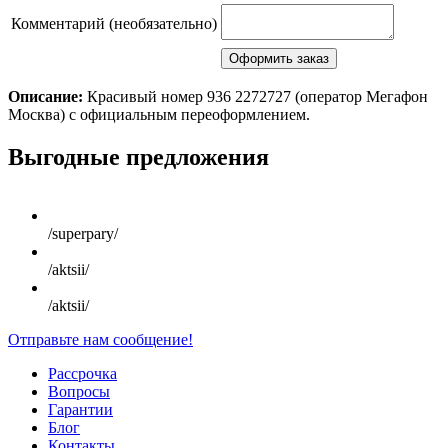
Комментарий (необязательно)
Описание:
Красивый номер 936 2272727 (оператор Мегафон
Москва) с официальным переоформлением.
Scroll
Выгодные предложения
Up
/superpary/
/aktsii/
/aktsii/
Отправьте нам сообщение!
Рассрочка
Вопросы
Гарантии
Блог
Контакты