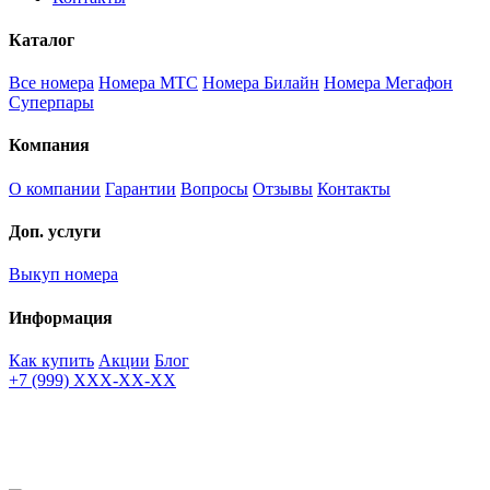
Каталог
Все номера
Номера МТС
Номера Билайн
Номера Мегафон
Суперпары
Компания
О компании
Гарантии
Вопросы
Отзывы
Контакты
Доп. услуги
Выкуп номера
Информация
Как купить
Акции
Блог
+7 (999) XXX-XX-XX