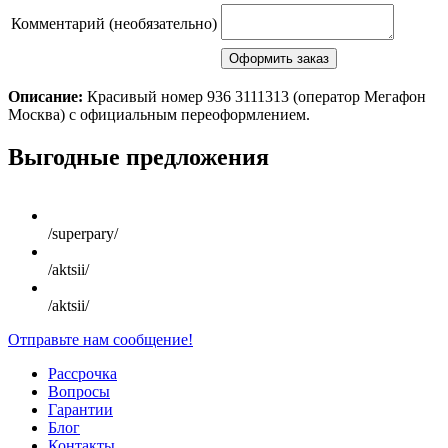
Комментарий (необязательно)
Описание:
Красивый номер 936 3111313 (оператор Мегафон
Москва) с официальным переоформлением.
Scroll
Выгодные предложения
Up
/superpary/
/aktsii/
/aktsii/
Отправьте нам сообщение!
Рассрочка
Вопросы
Гарантии
Блог
Контакты