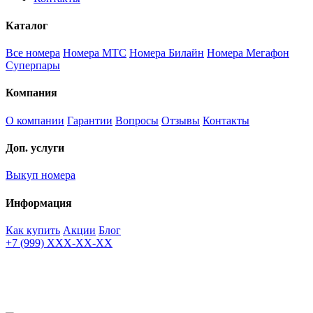
Каталог
Все номера
Номера МТС
Номера Билайн
Номера Мегафон
Суперпары
Компания
О компании
Гарантии
Вопросы
Отзывы
Контакты
Доп. услуги
Выкуп номера
Информация
Как купить
Акции
Блог
+7 (999) XXX-XX-XX