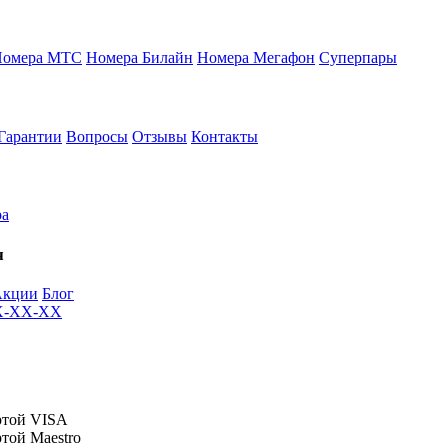
Номера МТС
Номера Билайн
Номера Мегафон
Суперпары
Гарантии
Вопросы
Отзывы
Контакты
ра
я
Акции
Блог
XX-XX-XX