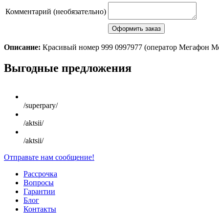
Комментарий (необязательно)
Описание:
Красивый номер 999 0997977 (оператор Мегафон М
Scroll
Выгодные предложения
Up
/superpary/
/aktsii/
/aktsii/
Отправьте нам сообщение!
Рассрочка
Вопросы
Гарантии
Блог
Контакты