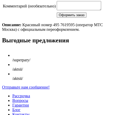
Комментарий (необязательно)
Описание:
Красивый номер 495 7619595 (оператор MTC
Москва) с официальным переоформлением.
Scroll
Выгодные предложения
Up
/superpary/
/aktsii/
/aktsii/
Отправьте нам сообщение!
Рассрочка
Вопросы
Гарантии
Блог
Контакты