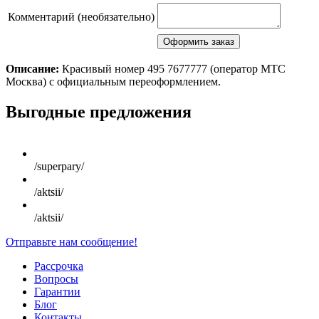
Комментарий (необязательно)
Описание:
Красивый номер 495 7677777 (оператор MTC
Москва) с официальным переоформлением.
Scroll
Выгодные предложения
Up
/superpary/
/aktsii/
/aktsii/
Отправьте нам сообщение!
Рассрочка
Вопросы
Гарантии
Блог
Контакты