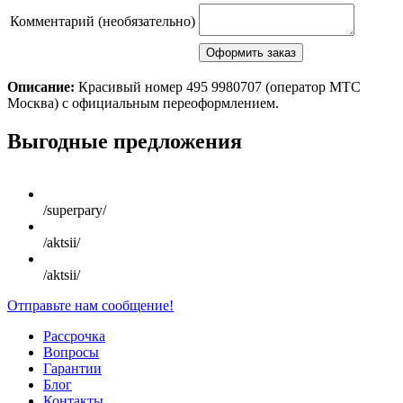
Комментарий (необязательно)
Описание:
Красивый номер 495 9980707 (оператор MTC
Москва) с официальным переоформлением.
Scroll
Выгодные предложения
Up
/superpary/
/aktsii/
/aktsii/
Отправьте нам сообщение!
Рассрочка
Вопросы
Гарантии
Блог
Контакты